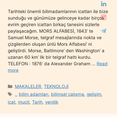
Tarihteki önemli bilimadamlarının icatları ile bize
sunduğu ve günümüze gelinceye kadar birçok
evrim geçiren icattan birkaç tanesini sizlerle
paylaşacağım. MORS ALFABESİ, 1843’ te
Samuel Morse, telgraf mesajlarında nokta ve
çizgilerden oluşan ünlü Mors Alfabesi’ ni
geliştirdi. Morse, Baltimore’ den Washington’ a
uzanan 60 km’ lik bir telgraf hattı kurdu.
TELEFON : 1876’ da Alexander Graham …
Read
more
Categories
MAKALELER
,
TEKNOLOJİ
Tags
.
,
bilim adamları
,
bilimsel çalışma
,
gelişim
,
icat
,
mucit
,
Tarih
,
yenilik