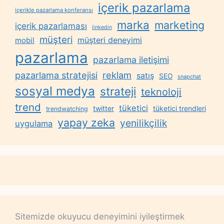
içerik pazarlama
içerikle pazarlama konferansı
marka
marketing
içerik pazarlaması
linkedin
müşteri
müşteri deneyimi
mobil
pazarlama
pazarlama iletişimi
reklam
pazarlama stratejisi
satış
SEO
snapchat
sosyal medya
strateji
teknoloji
trend
tüketici
twitter
tüketici trendleri
trendwatching
yapay zeka
yenilikçilik
uygulama
Sitemizde okuyucu deneyimini iyileştirmek