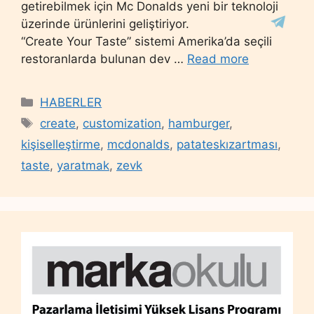
getirebilmek için Mc Donalds yeni bir teknoloji
üzerinde ürünlerini geliştiriyor.
“Create Your Taste” sistemi Amerika’da seçili
restoranlarda bulunan dev …
Read more
Categories
HABERLER
Tags
create
,
customization
,
hamburger
,
kişiselleştirme
,
mcdonalds
,
patateskızartması
,
taste
,
yaratmak
,
zevk