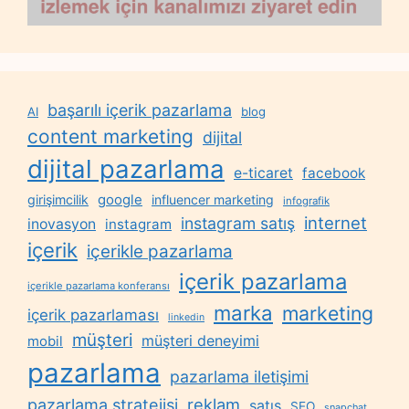
başarılı içerik pazarlama
AI
blog
content marketing
dijital
dijital pazarlama
e-ticaret
facebook
google
girişimcilik
influencer marketing
infografik
internet
instagram satış
inovasyon
instagram
içerik
içerikle pazarlama
içerik pazarlama
içerikle pazarlama konferansı
marka
marketing
içerik pazarlaması
linkedin
müşteri
müşteri deneyimi
mobil
pazarlama
pazarlama iletişimi
reklam
pazarlama stratejisi
satış
SEO
snapchat