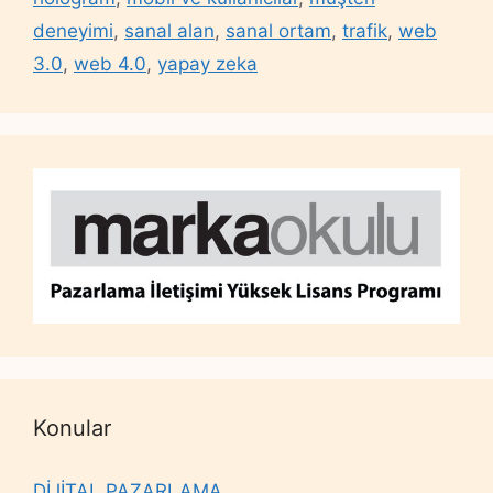
deneyimi
,
sanal alan
,
sanal ortam
,
trafik
,
web
3.0
,
web 4.0
,
yapay zeka
Konular
DİJİTAL PAZARLAMA