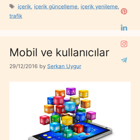
Tags
içerik
,
içerik güncelleme
,
içerik yenileme
,
trafik
Mobil ve kullanıcılar
29/12/2016
by
Serkan Uygur