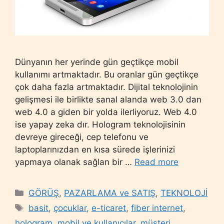
Dünyanın her yerinde gün geçtikçe mobil
kullanımı artmaktadır. Bu oranlar gün geçtikçe
çok daha fazla artmaktadır. Dijital teknolojinin
gelişmesi ile birlikte sanal alanda web 3.0 dan
web 4.0 a giden bir yolda ilerliyoruz. Web 4.0
ise yapay zeka dır. Hologram teknolojisinin
devreye gireceği, cep telefonu ve
laptoplarınızdan en kısa sürede işlerinizi
yapmaya olanak sağlan bir …
Read more
Categories
GÖRÜŞ
,
PAZARLAMA ve SATIŞ
,
TEKNOLOJİ
Tags
basit
,
çocuklar
,
e-ticaret
,
fiber internet
,
hologram
,
mobil ve kullanıcılar
,
müşteri