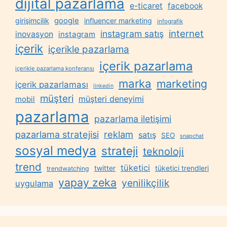
dijital pazarlama
e-ticaret
facebook
google
girişimcilik
influencer marketing
infografik
internet
instagram satış
inovasyon
instagram
içerik
içerikle pazarlama
içerik pazarlama
içerikle pazarlama konferansı
marka
marketing
içerik pazarlaması
linkedin
müşteri
müşteri deneyimi
mobil
pazarlama
pazarlama iletişimi
reklam
pazarlama stratejisi
satış
SEO
snapchat
sosyal medya
strateji
teknoloji
trend
tüketici
twitter
tüketici trendleri
trendwatching
yapay zeka
yenilikçilik
uygulama