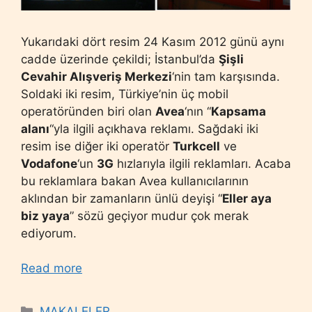
Yukarıdaki dört resim 24 Kasım 2012 günü aynı
cadde üzerinde çekildi; İstanbul’da
Şişli
Cevahir Alışveriş Merkezi
‘nin tam karşısında.
Soldaki iki resim, Türkiye’nin üç mobil
operatöründen biri olan
Avea
‘nın “
Kapsama
alanı
“yla ilgili açıkhava reklamı. Sağdaki iki
resim ise diğer iki operatör
Turkcell
ve
Vodafone
‘un
3G
hızlarıyla ilgili reklamları. Acaba
bu reklamlara bakan Avea kullanıcılarının
aklından bir zamanların ünlü deyişi “
Eller aya
biz yaya
” sözü geçiyor mudur çok merak
ediyorum.
Read more
Categories
MAKALELER