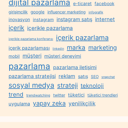
dijital pazarlama
e-ticaret
facebook
google
girişimcilik
influencer marketing
infografik
internet
instagram satış
inovasyon
instagram
içerik
içerikle pazarlama
içerik pazarlama
içerikle pazarlama konferansı
marka
marketing
içerik pazarlaması
linkedin
müşteri
müşteri deneyimi
mobil
pazarlama
pazarlama iletişimi
reklam
pazarlama stratejisi
satış
SEO
snapchat
sosyal medya
strateji
teknoloji
trend
tüketici
twitter
tüketici trendleri
trendwatching
yapay zeka
yenilikçilik
uygulama