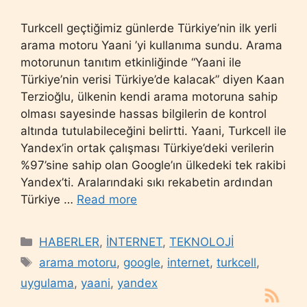
Turkcell geçtiğimiz günlerde Türkiye’nin ilk yerli
arama motoru Yaani ’yi kullanıma sundu. Arama
motorunun tanıtım etkinliğinde “Yaani ile
Türkiye’nin verisi Türkiye’de kalacak” diyen Kaan
Terzioğlu, ülkenin kendi arama motoruna sahip
olması sayesinde hassas bilgilerin de kontrol
altında tutulabileceğini belirtti. Yaani, Turkcell ile
Yandex’in ortak çalışması Türkiye’deki verilerin
%97’sine sahip olan Google’ın ülkedeki tek rakibi
Yandex’ti. Aralarındaki sıkı rekabetin ardından
Türkiye …
Read more
Categories
HABERLER
,
İNTERNET
,
TEKNOLOJİ
Tags
arama motoru
,
google
,
internet
,
turkcell
,
uygulama
,
yaani
,
yandex