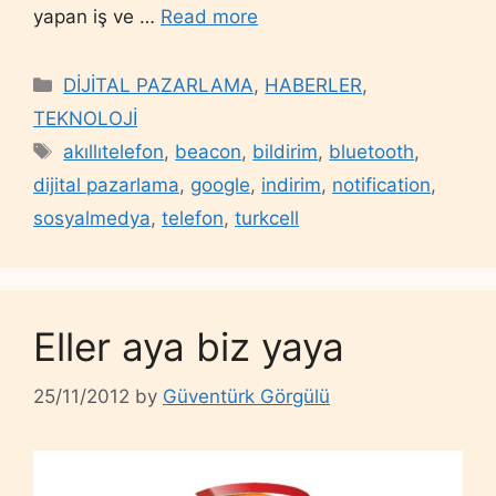
yapan iş ve …
Read more
Categories
DİJİTAL PAZARLAMA
,
HABERLER
,
TEKNOLOJİ
Tags
akıllıtelefon
,
beacon
,
bildirim
,
bluetooth
,
dijital pazarlama
,
google
,
indirim
,
notification
,
sosyalmedya
,
telefon
,
turkcell
Eller aya biz yaya
25/11/2012
by
Güventürk Görgülü