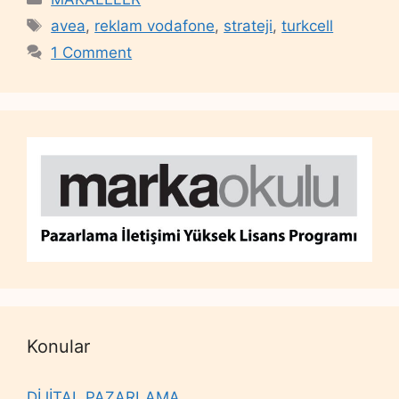
Tags
avea
,
reklam vodafone
,
strateji
,
turkcell
1 Comment
Konular
DİJİTAL PAZARLAMA