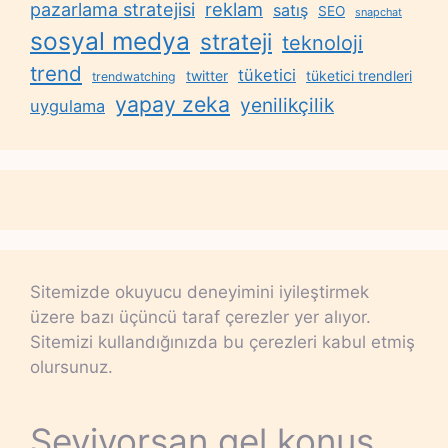
reklam
pazarlama stratejisi
satış
SEO
snapchat
sosyal medya
strateji
teknoloji
trend
tüketici
twitter
tüketici trendleri
trendwatching
yapay zeka
yenilikçilik
uygulama
Sitemizde okuyucu deneyimini iyileştirmek
üzere bazı üçüncü taraf çerezler yer alıyor.
Sitemizi kullandığınızda bu çerezleri kabul etmiş
olursunuz.
Seviyorsan gel konuş