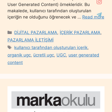
User Generated Content) örnekleridir. Bu
makalede, kullanıcı tarafından oluşturulan
içeriğin ne olduğunu öğrenecek ve …
Read more
Categories
DİJİTAL PAZARLAMA
,
İÇERİK PAZARLAMA
,
PAZARLAMA İLETİŞİMİ
Tags
kullanıcı tarafından oluşturulan içerik
,
organik ugc
,
ücretli ugc
,
UGC
,
user generated
content