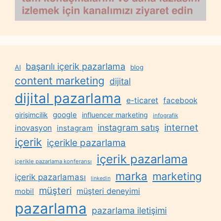
başarılı içerik pazarlama
AI
blog
content marketing
dijital
dijital pazarlama
e-ticaret
facebook
google
girişimcilik
influencer marketing
infografik
internet
instagram satış
inovasyon
instagram
içerik
içerikle pazarlama
içerik pazarlama
içerikle pazarlama konferansı
marka
marketing
içerik pazarlaması
linkedin
müşteri
müşteri deneyimi
mobil
pazarlama
pazarlama iletişimi