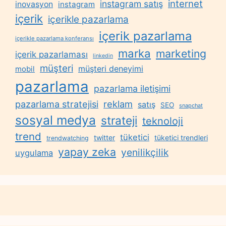
internet
instagram satış
inovasyon
instagram
içerik
içerikle pazarlama
içerik pazarlama
içerikle pazarlama konferansı
marka
marketing
içerik pazarlaması
linkedin
müşteri
müşteri deneyimi
mobil
pazarlama
pazarlama iletişimi
reklam
pazarlama stratejisi
satış
SEO
snapchat
sosyal medya
strateji
teknoloji
trend
tüketici
twitter
tüketici trendleri
trendwatching
yapay zeka
yenilikçilik
uygulama