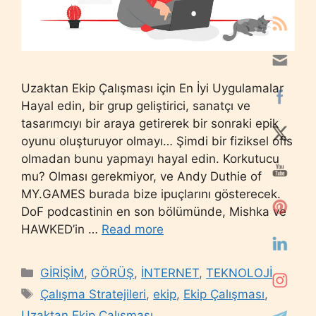
Uzaktan Ekip Çalışması için En İyi Uygulamalar
Hayal edin, bir grup geliştirici, sanatçı ve
tasarımcıyı bir araya getirerek bir sonraki epik
oyunu oluşturuyor olmayı… Şimdi bir fiziksel ofis
olmadan bunu yapmayı hayal edin. Korkutucu
mu? Olması gerekmiyor, ve Andy Duthie of
MY.GAMES burada bize ipuçlarını gösterecek.
DoF podcastinin en son bölümünde, Mishka ve
HAWKED’in …
Read more
Categories
GİRİŞİM
,
GÖRÜŞ
,
İNTERNET
,
TEKNOLOJİ
Tags
Çalışma Stratejileri
,
ekip
,
Ekip Çalışması
,
Uzaktan Ekip Çalışması