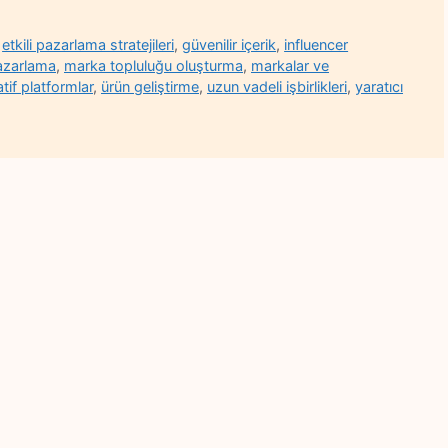
,
etkili pazarlama stratejileri
,
güvenilir içerik
,
influencer
azarlama
,
marka topluluğu oluşturma
,
markalar ve
tif platformlar
,
ürün geliştirme
,
uzun vadeli işbirlikleri
,
yaratıcı