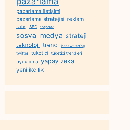
pazarlama
pazarlama iletişimi
reklam
pazarlama stratejisi
satış
SEO
snapchat
sosyal medya
strateji
trend
teknoloji
trendwatching
tüketici
twitter
tüketici trendleri
yapay zeka
uygulama
yenilikçilik