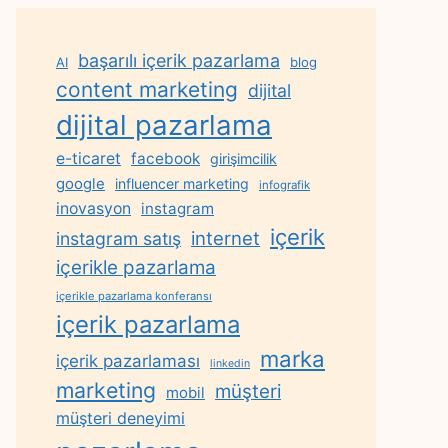
başarılı içerik pazarlama
AI
blog
content marketing
dijital
dijital pazarlama
e-ticaret
facebook
girişimcilik
google
influencer marketing
infografik
inovasyon
instagram
içerik
internet
instagram satış
içerikle pazarlama
içerikle pazarlama konferansı
içerik pazarlama
marka
içerik pazarlaması
linkedin
marketing
müşteri
mobil
müşteri deneyimi