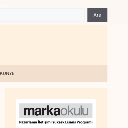
Ara
Ara
 KÜNYE