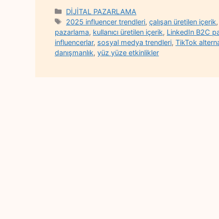
Categories
DİJİTAL PAZARLAMA
Tags
2025 influencer trendleri
,
çalışan üretilen içerik
pazarlama
,
kullanıcı üretilen içerik
,
LinkedIn B2C p
influencerlar
,
sosyal medya trendleri
,
TikTok alterna
danışmanlık
,
yüz yüze etkinlikler