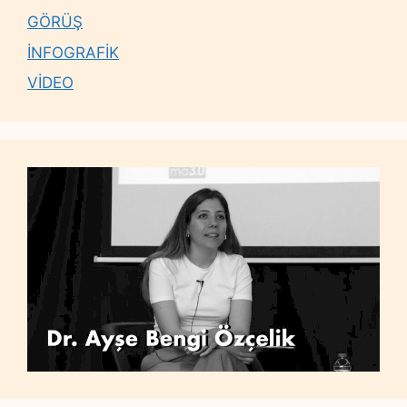
GÖRÜŞ
İNFOGRAFİK
VİDEO