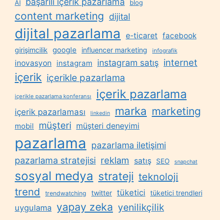
başarılı içerik pazarlama
AI
blog
content marketing
dijital
dijital pazarlama
e-ticaret
facebook
google
girişimcilik
influencer marketing
infografik
internet
instagram satış
inovasyon
instagram
içerik
içerikle pazarlama
içerik pazarlama
içerikle pazarlama konferansı
marka
marketing
içerik pazarlaması
linkedin
müşteri
müşteri deneyimi
mobil
pazarlama
pazarlama iletişimi
reklam
pazarlama stratejisi
satış
SEO
snapchat
sosyal medya
strateji
teknoloji
trend
tüketici
twitter
tüketici trendleri
trendwatching
yapay zeka
yenilikçilik
uygulama