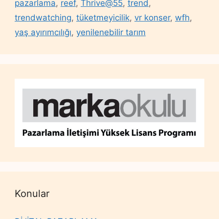
pazarlama
,
reef
,
Thrive@55
,
trend
,
trendwatching
,
tüketmeyicilik
,
vr konser
,
wfh
,
yaş ayırımcılığı
,
yenilenebilir tarım
Konular