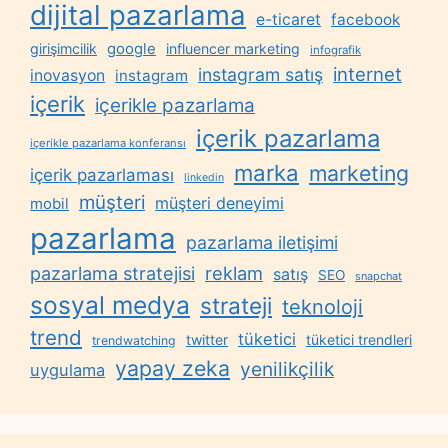
dijital pazarlama
e-ticaret
facebook
google
girişimcilik
influencer marketing
infografik
internet
instagram satış
inovasyon
instagram
içerik
içerikle pazarlama
içerik pazarlama
içerikle pazarlama konferansı
marka
marketing
içerik pazarlaması
linkedin
müşteri
müşteri deneyimi
mobil
pazarlama
pazarlama iletişimi
reklam
pazarlama stratejisi
satış
SEO
snapchat
sosyal medya
strateji
teknoloji
trend
tüketici
twitter
tüketici trendleri
trendwatching
yapay zeka
yenilikçilik
uygulama