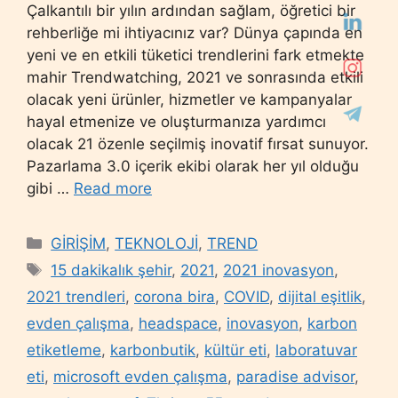
Çalkantılı bir yılın ardından sağlam, öğretici bir
rehberliğe mi ihtiyacınız var? Dünya çapında en
yeni ve en etkili tüketici trendlerini fark etmekte
mahir Trendwatching, 2021 ve sonrasında etkili
olacak yeni ürünler, hizmetler ve kampanyalar
hayal etmenize ve oluşturmanıza yardımcı
olacak 21 özenle seçilmiş inovatif fırsat sunuyor.
Pazarlama 3.0 içerik ekibi olarak her yıl olduğu
gibi …
Read more
Categories
GİRİŞİM
,
TEKNOLOJİ
,
TREND
Tags
15 dakikalık şehir
,
2021
,
2021 inovasyon
,
2021 trendleri
,
corona bira
,
COVID
,
dijital eşitlik
,
evden çalışma
,
headspace
,
inovasyon
,
karbon
etiketleme
,
karbonbutik
,
kültür eti
,
laboratuvar
eti
,
microsoft evden çalışma
,
paradise advisor
,