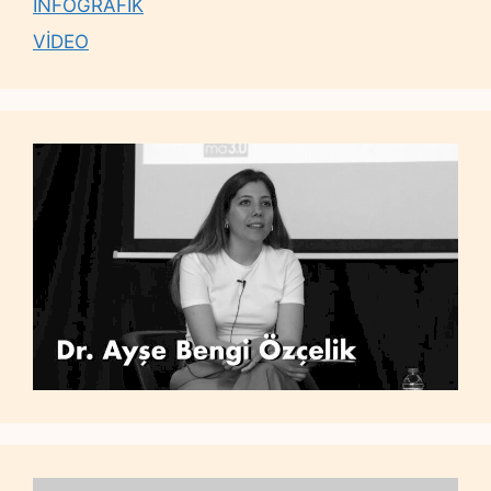
İNFOGRAFİK
VİDEO