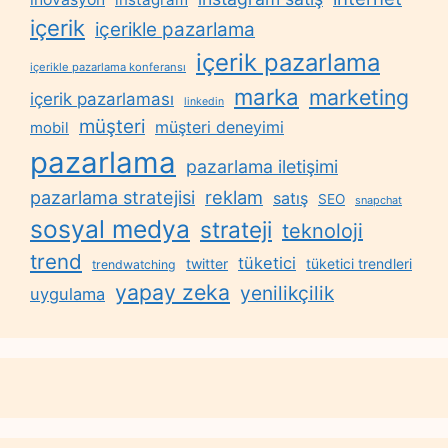
içerik
içerikle pazarlama
içerik pazarlama
içerikle pazarlama konferansı
marka
marketing
içerik pazarlaması
linkedin
müşteri
müşteri deneyimi
mobil
pazarlama
pazarlama iletişimi
reklam
pazarlama stratejisi
satış
SEO
snapchat
sosyal medya
strateji
teknoloji
trend
tüketici
twitter
tüketici trendleri
trendwatching
yapay zeka
yenilikçilik
uygulama