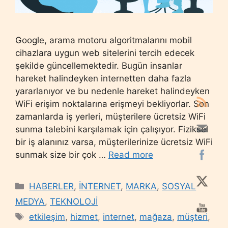
Google, arama motoru algoritmalarını mobil
cihazlara uygun web sitelerini tercih edecek
şekilde güncellemektedir. Bugün insanlar
hareket halindeyken internetten daha fazla
yararlanıyor ve bu nedenle hareket halindeyken
WiFi erişim noktalarına erişmeyi bekliyorlar. Son
zamanlarda iş yerleri, müşterilere ücretsiz WiFi
sunma talebini karşılamak için çalışıyor. Fiziksel
bir iş alanınız varsa, müşterilerinize ücretsiz WiFi
sunmak size bir çok …
Read more
Categories
HABERLER
,
İNTERNET
,
MARKA
,
SOSYAL
MEDYA
,
TEKNOLOJİ
Tags
etkileşim
,
hizmet
,
internet
,
mağaza
,
müşteri
,