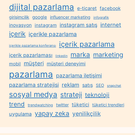
dijital pazarlama
e-ticaret
facebook
google
girişimcilik
influencer marketing
infografik
internet
instagram satış
inovasyon
instagram
içerik
içerikle pazarlama
içerik pazarlama
içerikle pazarlama konferansı
marka
marketing
içerik pazarlaması
linkedin
müşteri
müşteri deneyimi
mobil
pazarlama
pazarlama iletişimi
reklam
pazarlama stratejisi
satış
SEO
snapchat
sosyal medya
strateji
teknoloji
trend
tüketici
twitter
tüketici trendleri
trendwatching
yapay zeka
yenilikçilik
uygulama