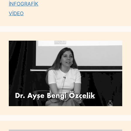
İNFOGRAFİK
VİDEO