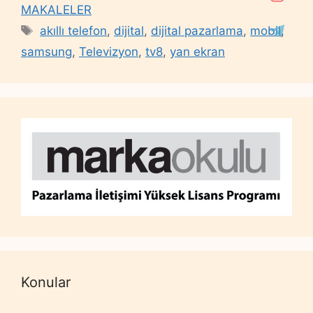
MAKALELER
Tags
akıllı telefon
,
dijital
,
dijital pazarlama
,
mobil
,
samsung
,
Televizyon
,
tv8
,
yan ekran
Konular