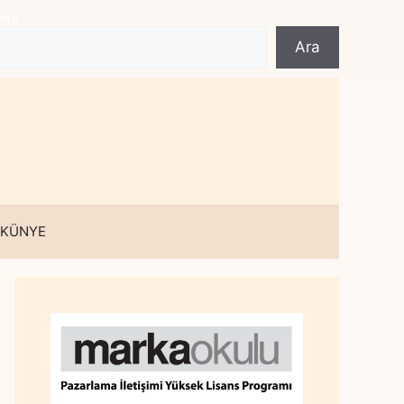
Ara
Ara
 KÜNYE