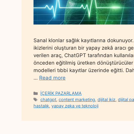
Sanal klonlar sağlık kayıtlarına dokunuyor. 
ikizlerini oluşturan bir yapay zekâ aracı ge
verilen araç, ChatGPT tarafından kullanılan
önceden eğitilmiş üretken dönüştürücüler ku
modelleri tıbbi kayıtlar üzerinde eğitti. D
…
Read more
Categories
İÇERİK PAZARLAMA
Tags
chatgpt
,
content marketing
,
dijital ikiz
,
dijital 
hastalık
,
yapay zeka ve teknoloji