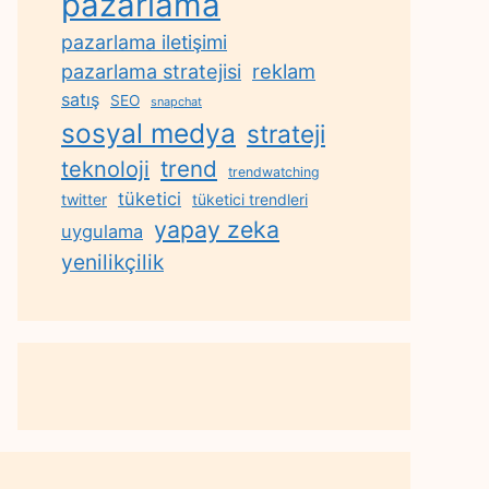
pazarlama
pazarlama iletişimi
reklam
pazarlama stratejisi
satış
SEO
snapchat
sosyal medya
strateji
trend
teknoloji
trendwatching
tüketici
twitter
tüketici trendleri
yapay zeka
uygulama
yenilikçilik