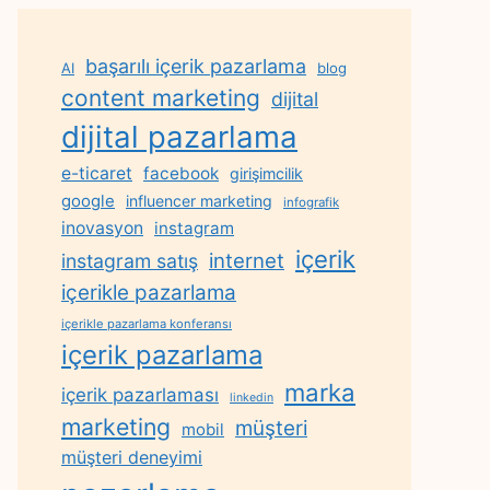
başarılı içerik pazarlama
AI
blog
content marketing
dijital
dijital pazarlama
e-ticaret
facebook
girişimcilik
google
influencer marketing
infografik
inovasyon
instagram
içerik
internet
instagram satış
içerikle pazarlama
içerikle pazarlama konferansı
içerik pazarlama
marka
içerik pazarlaması
linkedin
marketing
müşteri
mobil
müşteri deneyimi