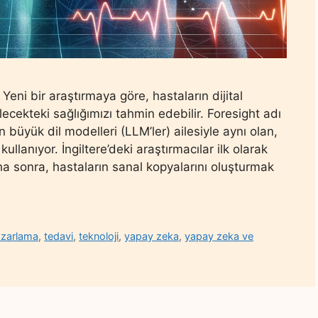
Yeni bir araştırmaya göre, hastaların dijital
lecekteki sağlığımızı tahmin edebilir. Foresight adı
 büyük dil modelleri (LLM’ler) ailesiyle aynı olan,
llanıyor. İngiltere’deki araştırmacılar ilk olarak
aha sonra, hastaların sanal kopyalarını oluşturmak
pazarlama
,
tedavi
,
teknoloji
,
yapay zeka
,
yapay zeka ve