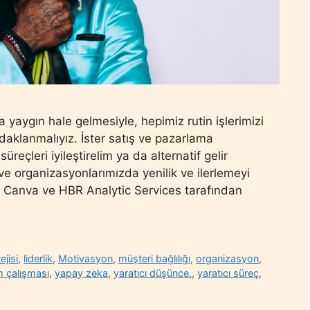
yaygın hale gelmesiyle, hepimiz rutin işlerimizi
odaklanmalıyız. İster satış ve pazarlama
süreçleri iyileştirelim ya da alternatif gelir
 ve organizasyonlarımızda yenilik ve ilerlemeyi
te Canva ve HBR Analytic Services tarafından
ejisi
,
liderlik
,
Motivasyon
,
müşteri bağlılığı
,
organizasyon
,
m çalışması
,
yapay zeka
,
yaratıcı düşünce.
,
yaratıcı süreç
,