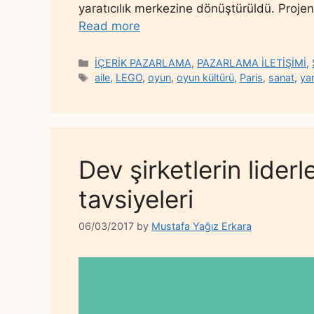
yaratıcılık merkezine dönüştürüldü. Proj
Read more
Categories
İÇERİK PAZARLAMA
,
PAZARLAMA İLETİŞİMİ
,
Tags
aile
,
LEGO
,
oyun
,
oyun kültürü
,
Paris
,
sanat
,
yar
Dev şirketlerin lider
tavsiyeleri
06/03/2017
by
Mustafa Yağız Erkara