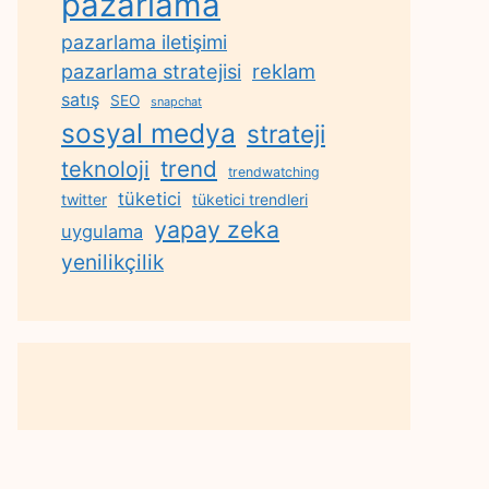
pazarlama
pazarlama iletişimi
reklam
pazarlama stratejisi
satış
SEO
snapchat
sosyal medya
strateji
trend
teknoloji
trendwatching
tüketici
twitter
tüketici trendleri
yapay zeka
uygulama
yenilikçilik