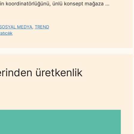
enin koordinatörlüğünü, ünlü konsept mağaza …
SOSYAL MEDYA
,
TREND
atıcılık
lerinden üretkenlik