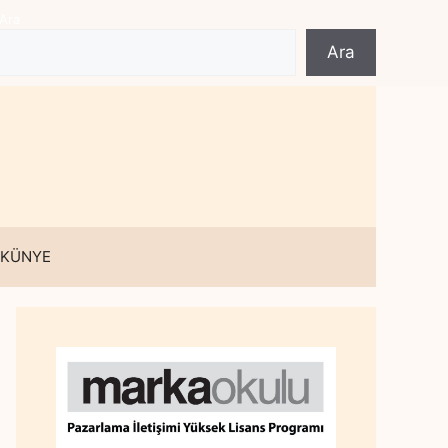
Ara
Ara
 KÜNYE