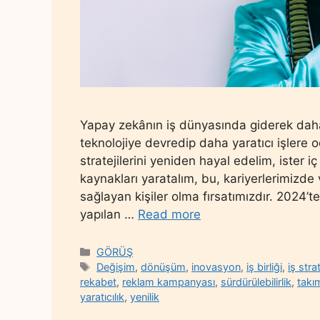
Yapay zekânın iş dünyasında giderek daha 
teknolojiye devredip daha yaratıcı işlere 
stratejilerini yeniden hayal edelim, ister iç 
kaynakları yaratalım, bu, kariyerlerimizde
sağlayan kişiler olma fırsatımızdır. 2024’
yapılan …
Read more
Categories
GÖRÜŞ
Tags
Değişim
,
dönüşüm
,
inovasyon
,
iş birliği
,
iş strat
rekabet
,
reklam kampanyası
,
sürdürülebilirlik
,
takı
yaratıcılık
,
yenilik