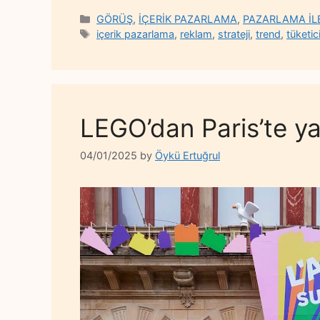
Categories
GÖRÜŞ
,
İÇERİK PAZARLAMA
,
PAZARLAMA İLE
Tags
içerik pazarlama
,
reklam
,
strateji
,
trend
,
tüketic
LEGO’dan Paris’te ya
04/01/2025
by
Öykü Ertuğrul