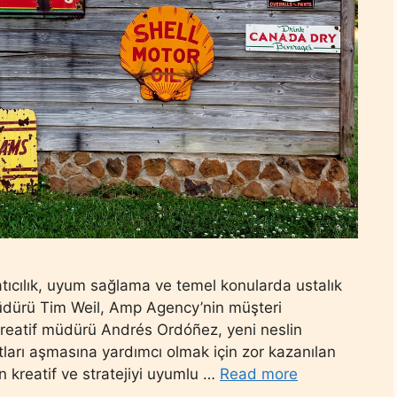
atıcılık, uyum sağlama ve temel konularda ustalık
 müdürü Tim Weil, Amp Agency’nin müşteri
kreatif müdürü Andrés Ordóñez, yeni neslin
atları aşmasına yardımcı olmak için zor kazanılan
in kreatif ve stratejiyi uyumlu …
Read more