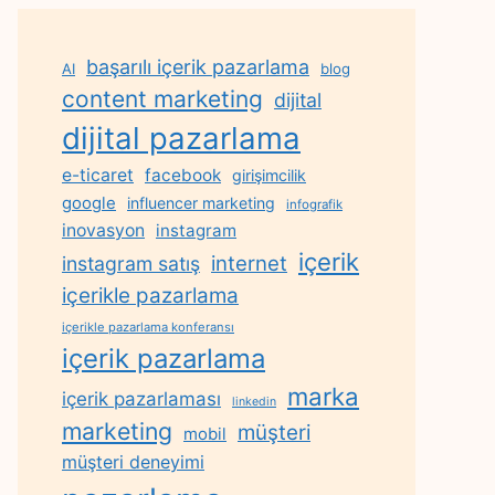
başarılı içerik pazarlama
AI
blog
content marketing
dijital
dijital pazarlama
e-ticaret
facebook
girişimcilik
google
influencer marketing
infografik
inovasyon
instagram
içerik
internet
instagram satış
içerikle pazarlama
içerikle pazarlama konferansı
içerik pazarlama
marka
içerik pazarlaması
linkedin
marketing
müşteri
mobil
müşteri deneyimi