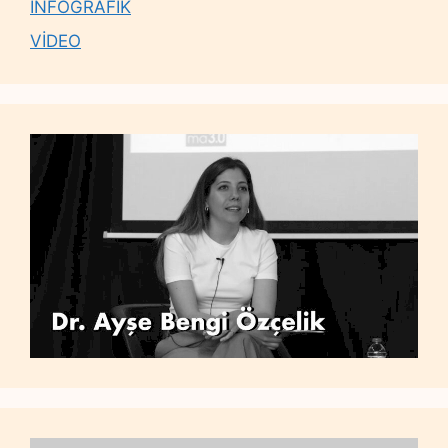
İNFOGRAFİK
VİDEO