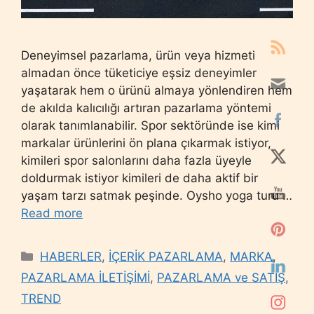
Deneyimsel pazarlama, ürün veya hizmeti
almadan önce tüketiciye eşsiz deneyimler
yaşatarak hem o ürünü almaya yönlendiren hem
de akılda kalıcılığı artıran pazarlama yöntemi
olarak tanımlanabilir. Spor sektöründe ise kimi
markalar ürünlerini ön plana çıkarmak istiyor,
kimileri spor salonlarını daha fazla üyeyle
doldurmak istiyor kimileri de daha aktif bir
yaşam tarzı satmak peşinde. Oysho yoga turu …
Read more
Categories
HABERLER
,
İÇERİK PAZARLAMA
,
MARKA
,
PAZARLAMA İLETİŞİMİ
,
PAZARLAMA ve SATIŞ
,
TREND