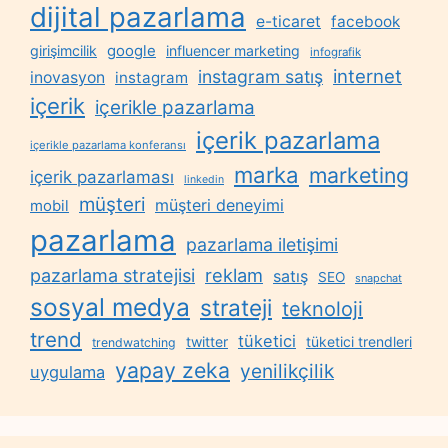
dijital pazarlama
e-ticaret
facebook
google
girişimcilik
influencer marketing
infografik
internet
instagram satış
inovasyon
instagram
içerik
içerikle pazarlama
içerik pazarlama
içerikle pazarlama konferansı
marka
marketing
içerik pazarlaması
linkedin
müşteri
müşteri deneyimi
mobil
pazarlama
pazarlama iletişimi
reklam
pazarlama stratejisi
satış
SEO
snapchat
sosyal medya
strateji
teknoloji
trend
tüketici
twitter
tüketici trendleri
trendwatching
yapay zeka
yenilikçilik
uygulama