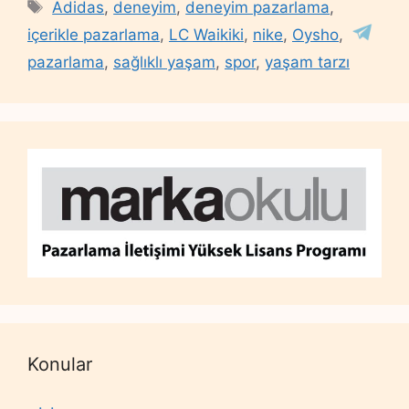
Tags
Adidas
,
deneyim
,
deneyim pazarlama
,
içerikle pazarlama
,
LC Waikiki
,
nike
,
Oysho
,
pazarlama
,
sağlıklı yaşam
,
spor
,
yaşam tarzı
Konular