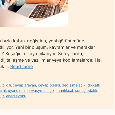
ya hızla kabuk değiştirip, yeni görünümüne
tkiliyor. Yeni bir oluşum, kavramlar ve meraklar
n Z Kuşağını ortaya çıkarıyor. Son yıllarda,
ijitalleşme ve yazılımlar veya kod lamalardır. Hal
yük …
Read more
ü
,
bilgili
,
cevap arayan
,
cevap odaklı
,
değişime açık
,
dikkatli
,
anlık uyandıran
,
inovasyona açık
,
mantıksal
,
sonuç odaklı
,
Z
,
z jenerasyonu