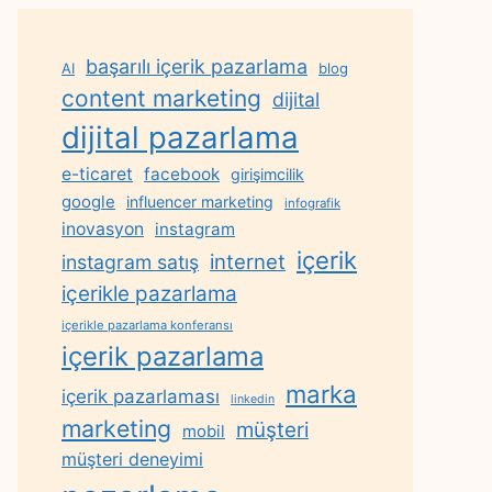
başarılı içerik pazarlama
AI
blog
content marketing
dijital
dijital pazarlama
e-ticaret
facebook
girişimcilik
google
influencer marketing
infografik
inovasyon
instagram
içerik
internet
instagram satış
içerikle pazarlama
içerikle pazarlama konferansı
içerik pazarlama
marka
içerik pazarlaması
linkedin
marketing
müşteri
mobil
müşteri deneyimi