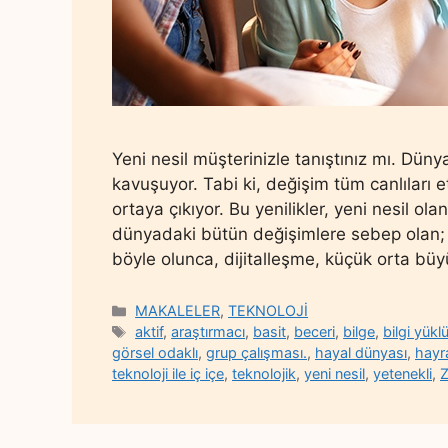
Yeni nesil müşterinizle tanıştınız mı. Dün
kavuşuyor. Tabi ki, değişim tüm canlıları e
ortaya çıkıyor. Bu yenilikler, yeni nesil ola
dünyadaki bütün değişimlere sebep olan; d
böyle olunca, dijitalleşme, küçük orta bü
Categories
MAKALELER
,
TEKNOLOJİ
Tags
aktif
,
araştırmacı
,
basit
,
beceri
,
bilge
,
bilgi yükl
görsel odaklı
,
grup çalışması.
,
hayal dünyası
,
hayr
teknoloji ile iç içe
,
teknolojik
,
yeni nesil
,
yetenekli
,