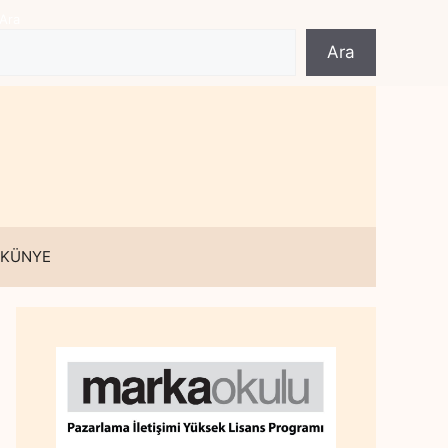
Ara
Ara
 KÜNYE