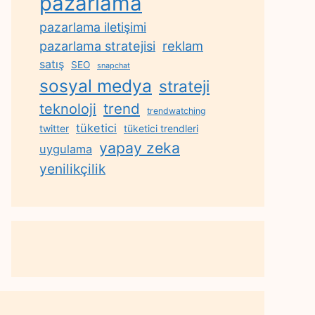
pazarlama
pazarlama iletişimi
reklam
pazarlama stratejisi
satış
SEO
snapchat
sosyal medya
strateji
trend
teknoloji
trendwatching
tüketici
twitter
tüketici trendleri
yapay zeka
uygulama
yenilikçilik