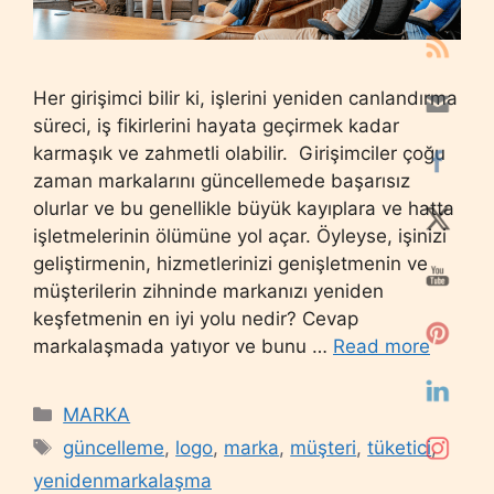
Her girişimci bilir ki, işlerini yeniden canlandırma
süreci, iş fikirlerini hayata geçirmek kadar
karmaşık ve zahmetli olabilir. Girişimciler çoğu
zaman markalarını güncellemede başarısız
olurlar ve bu genellikle büyük kayıplara ve hatta
işletmelerinin ölümüne yol açar. Öyleyse, işinizi
geliştirmenin, hizmetlerinizi genişletmenin ve
müşterilerin zihninde markanızı yeniden
keşfetmenin en iyi yolu nedir? Cevap
markalaşmada yatıyor ve bunu …
Read more
Categories
MARKA
Tags
güncelleme
,
logo
,
marka
,
müşteri
,
tüketici
,
yenidenmarkalaşma