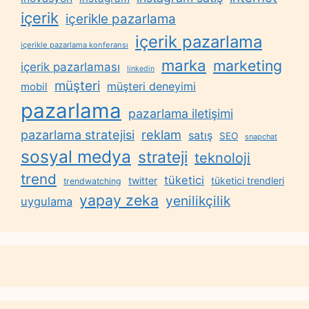
içerik
içerikle pazarlama
içerik pazarlama
içerikle pazarlama konferansı
marka
marketing
içerik pazarlaması
linkedin
müşteri
müşteri deneyimi
mobil
pazarlama
pazarlama iletişimi
reklam
pazarlama stratejisi
satış
SEO
snapchat
sosyal medya
strateji
teknoloji
trend
tüketici
twitter
tüketici trendleri
trendwatching
yapay zeka
yenilikçilik
uygulama