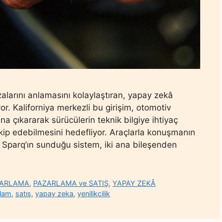
zalarını anlamasını kolaylaştıran, yapay zekâ
yor. Kaliforniya merkezli bu girişim, otomotiv
ana çıkararak sürücülerin teknik bilgiye ihtiyaç
ip edebilmesini hedefliyor. Araçlarla konuşmanın
 Sparq’ın sunduğu sistem, iki ana bileşenden
ZARLAMA
,
PAZARLAMA ve SATIŞ
,
YAPAY ZEKÂ
klam
,
satış
,
yapay zeka
,
yenilikçilik