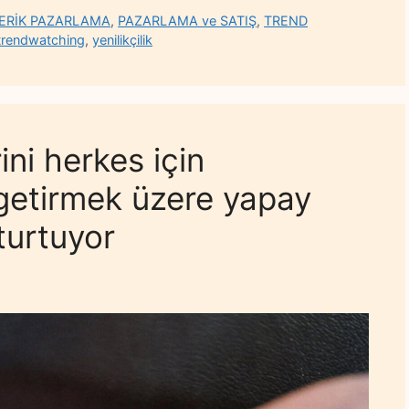
ÇERİK PAZARLAMA
,
PAZARLAMA ve SATIŞ
,
TREND
trendwatching
,
yenilikçilik
ini herkes için
 getirmek üzere yapay
turtuyor