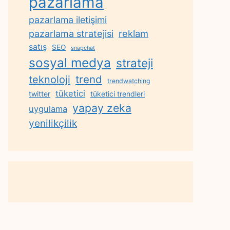
pazarlama
pazarlama iletişimi
reklam
pazarlama stratejisi
satış
SEO
snapchat
sosyal medya
strateji
trend
teknoloji
trendwatching
tüketici
twitter
tüketici trendleri
yapay zeka
uygulama
yenilikçilik