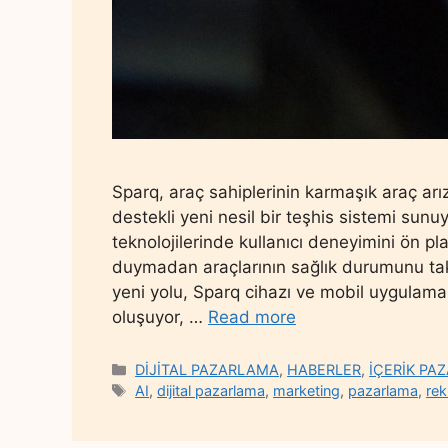
Sparq, araç sahiplerinin karmaşık araç arı
destekli yeni nesil bir teşhis sistemi sunu
teknolojilerinde kullanıcı deneyimini ön pl
duymadan araçlarının sağlık durumunu tak
yeni yolu, Sparq cihazı ve mobil uygulama
oluşuyor, …
Read more
Categories
DİJİTAL PAZARLAMA
,
HABERLER
,
İÇERİK PA
Tags
AI
,
dijital pazarlama
,
marketing
,
pazarlama
,
re