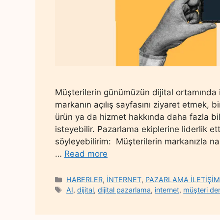
Müşterilerin günümüzün dijital ortamında ilet
markanın açılış sayfasını ziyaret etmek, 
ürün ya da hizmet hakkında daha fazla bi
isteyebilir. Pazarlama ekiplerine liderlik
söyleyebilirim: Müşterilerin markanızla nas
…
Read more
Categories
HABERLER
,
İNTERNET
,
PAZARLAMA İLETİŞİM
Tags
AI
,
dijital
,
dijital pazarlama
,
internet
,
müşteri de