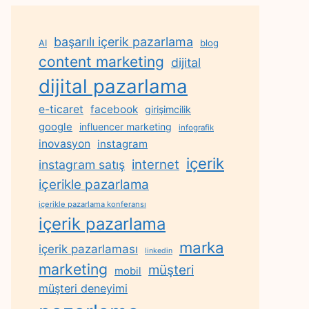
başarılı içerik pazarlama
AI
blog
content marketing
dijital
dijital pazarlama
e-ticaret
facebook
girişimcilik
google
influencer marketing
infografik
inovasyon
instagram
içerik
internet
instagram satış
içerikle pazarlama
içerikle pazarlama konferansı
içerik pazarlama
marka
içerik pazarlaması
linkedin
marketing
müşteri
mobil
müşteri deneyimi