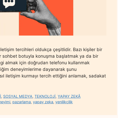
işim tercihleri oldukça çeşitlidir. Bazı kişiler bir
bir sohbet botuyla konuşma başlatmak ya da bir
lgi almak için doğrudan telefonu kullanmak
 ettiğim deneyimlerime dayanarak şunu
ıl iletişim kurmayı tercih ettiğini anlamak, sadakat
İ
,
SOSYAL MEDYA
,
TEKNOLOJİ
,
YAPAY ZEKÂ
neyimi
,
pazarlama
,
yapay zeka
,
yenilikçilik