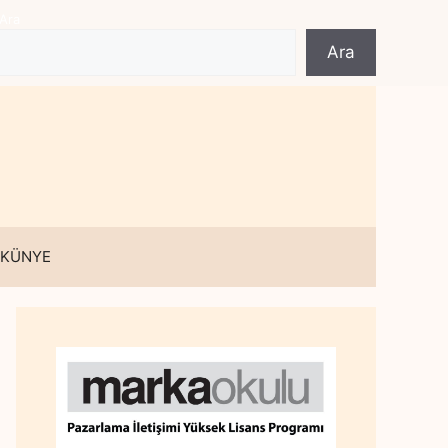
Ara
Ara
 KÜNYE