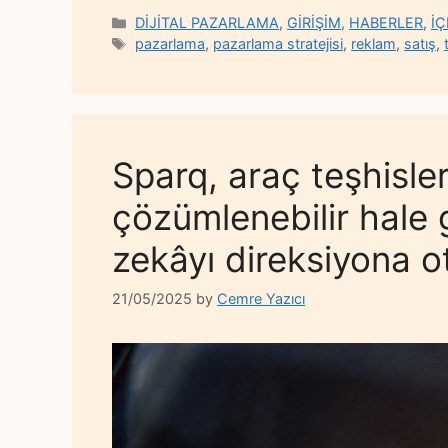
Categories
DİJİTAL PAZARLAMA
,
GİRİŞİM
,
HABERLER
,
İ
Tags
pazarlama
,
pazarlama stratejisi
,
reklam
,
satış
,
Sparq, araç teşhisler
çözümlenebilir hale
zekâyı direksiyona o
21/05/2025
by
Cemre Yazıcı