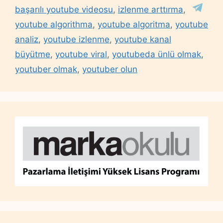
başarılı youtube videosu
,
izlenme arttırma
,
youtube algorithma
,
youtube algoritma
,
youtube
analiz
,
youtube izlenme
,
youtube kanal
büyütme
,
youtube viral
,
youtubeda ünlü olmak
,
youtuber olmak
,
youtuber olun