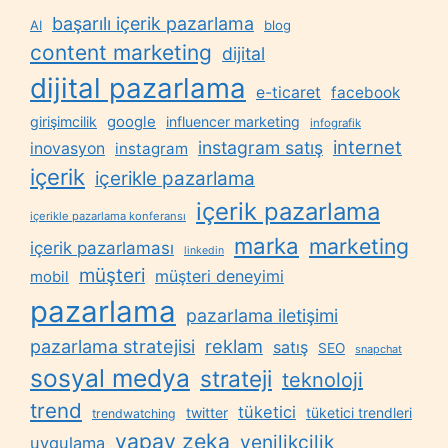
başarılı içerik pazarlama
AI
blog
content marketing
dijital
dijital pazarlama
e-ticaret
facebook
google
girişimcilik
influencer marketing
infografik
internet
instagram satış
inovasyon
instagram
içerik
içerikle pazarlama
içerik pazarlama
içerikle pazarlama konferansı
marka
marketing
içerik pazarlaması
linkedin
müşteri
müşteri deneyimi
mobil
pazarlama
pazarlama iletişimi
reklam
pazarlama stratejisi
satış
SEO
snapchat
sosyal medya
strateji
teknoloji
trend
tüketici
twitter
tüketici trendleri
trendwatching
yapay zeka
yenilikçilik
uygulama