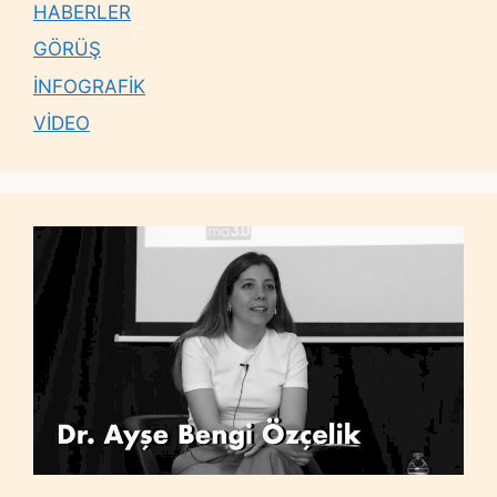
HABERLER
GÖRÜŞ
İNFOGRAFİK
VİDEO