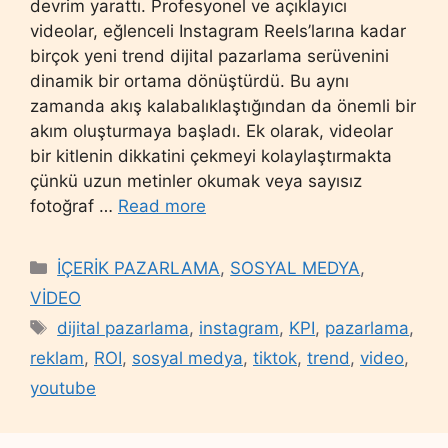
devrim yarattı. Profesyonel ve açıklayıcı
videolar, eğlenceli Instagram Reels’larına kadar
birçok yeni trend dijital pazarlama serüvenini
dinamik bir ortama dönüştürdü. Bu aynı
zamanda akış kalabalıklaştığından da önemli bir
akım oluşturmaya başladı. Ek olarak, videolar
bir kitlenin dikkatini çekmeyi kolaylaştırmakta
çünkü uzun metinler okumak veya sayısız
fotoğraf …
Read more
Categories
İÇERİK PAZARLAMA
,
SOSYAL MEDYA
,
VİDEO
Tags
dijital pazarlama
,
instagram
,
KPI
,
pazarlama
,
reklam
,
ROI
,
sosyal medya
,
tiktok
,
trend
,
video
,
youtube