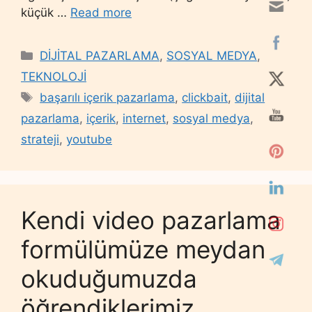
küçük …
Read more
Categories
DİJİTAL PAZARLAMA
,
SOSYAL MEDYA
,
TEKNOLOJİ
Tags
başarılı içerik pazarlama
,
clickbait
,
dijital
pazarlama
,
içerik
,
internet
,
sosyal medya
,
strateji
,
youtube
Kendi video pazarlama
formülümüze meydan
okuduğumuzda
öğrendiklerimiz