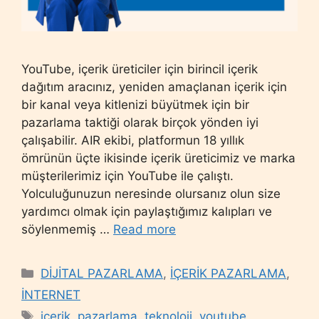
YouTube, içerik üreticiler için birincil içerik
dağıtım aracınız, yeniden amaçlanan içerik için
bir kanal veya kitlenizi büyütmek için bir
pazarlama taktiği olarak birçok yönden iyi
çalışabilir. AIR ekibi, platformun 18 yıllık
ömrünün üçte ikisinde içerik üreticimiz ve marka
müşterilerimiz için YouTube ile çalıştı.
Yolculuğunuzun neresinde olursanız olun size
yardımcı olmak için paylaştığımız kalıpları ve
söylenmemiş …
Read more
Categories
DİJİTAL PAZARLAMA
,
İÇERİK PAZARLAMA
,
İNTERNET
Tags
içerik
,
pazarlama
,
teknoloji
,
youtube