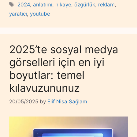
Tags
2024
,
anlatımı
,
hikaye
,
özgürlük
,
reklam
,
yaratıcı
,
youtube
2025’te sosyal medya
görselleri için en iyi
boyutlar: temel
kılavuzununuz
20/05/2025
by
Elif Nisa Sağlam