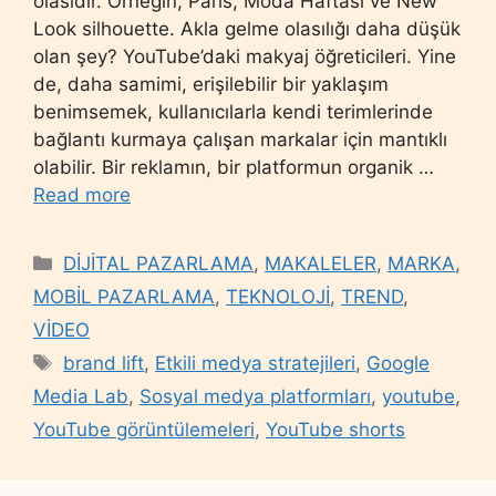
olasıdır. Örneğin, Paris, Moda Haftası ve New
Look silhouette. Akla gelme olasılığı daha düşük
olan şey? YouTube’daki makyaj öğreticileri. Yine
de, daha samimi, erişilebilir bir yaklaşım
benimsemek, kullanıcılarla kendi terimlerinde
bağlantı kurmaya çalışan markalar için mantıklı
olabilir. Bir reklamın, bir platformun organik …
Read more
Categories
DİJİTAL PAZARLAMA
,
MAKALELER
,
MARKA
,
MOBİL PAZARLAMA
,
TEKNOLOJİ
,
TREND
,
VİDEO
Tags
brand lift
,
Etkili medya stratejileri
,
Google
Media Lab
,
Sosyal medya platformları
,
youtube
,
YouTube görüntülemeleri
,
YouTube shorts