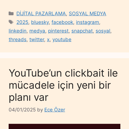
Categories
DİJİTAL PAZARLAMA
,
SOSYAL MEDYA
Tags
2025
,
bluesky
,
facebook
,
instagram
,
linkedin
,
medya
,
pinterest
,
snapchat
,
sosyal
,
threads
,
twitter
,
x
,
youtube
YouTube’un clickbait ile
mücadele için yeni bir
planı var
04/01/2025
by
Ece Özer