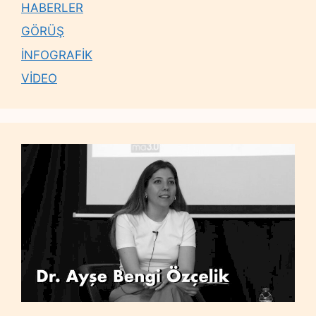
HABERLER
GÖRÜŞ
İNFOGRAFİK
VİDEO