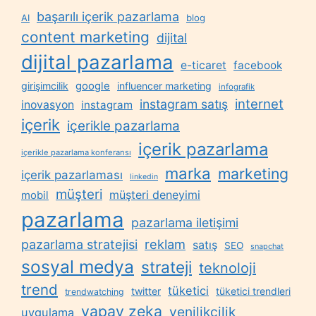
başarılı içerik pazarlama
AI
blog
content marketing
dijital
dijital pazarlama
e-ticaret
facebook
google
girişimcilik
influencer marketing
infografik
internet
instagram satış
inovasyon
instagram
içerik
içerikle pazarlama
içerik pazarlama
içerikle pazarlama konferansı
marka
marketing
içerik pazarlaması
linkedin
müşteri
müşteri deneyimi
mobil
pazarlama
pazarlama iletişimi
reklam
pazarlama stratejisi
satış
SEO
snapchat
sosyal medya
strateji
teknoloji
trend
tüketici
twitter
tüketici trendleri
trendwatching
yapay zeka
yenilikçilik
uygulama