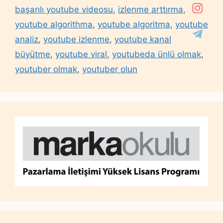
başarılı youtube videosu
,
izlenme arttırma
,
youtube algorithma
,
youtube algoritma
,
youtube
analiz
,
youtube izlenme
,
youtube kanal
büyütme
,
youtube viral
,
youtubeda ünlü olmak
,
youtuber olmak
,
youtuber olun