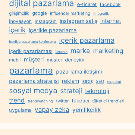
dijital pazarlama
e-ticaret
facebook
google
girişimcilik
influencer marketing
infografik
internet
instagram satış
inovasyon
instagram
içerik
içerikle pazarlama
içerik pazarlama
içerikle pazarlama konferansı
marka
marketing
içerik pazarlaması
linkedin
müşteri
müşteri deneyimi
mobil
pazarlama
pazarlama iletişimi
reklam
pazarlama stratejisi
satış
SEO
snapchat
sosyal medya
strateji
teknoloji
trend
tüketici
twitter
tüketici trendleri
trendwatching
yapay zeka
yenilikçilik
uygulama