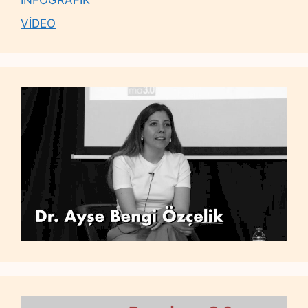
İNFOGRAFİK
VİDEO