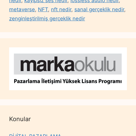
nedir
,
kayıpsız ses nedir
,
lossless audio nedir
,
metaverse
,
NFT
,
nft nedir
,
sanal gerçeklik nedir
,
zenginleştirilmiş gerçeklik nedir
Konular