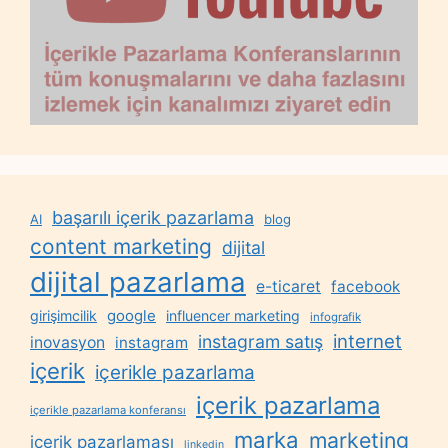
başarılı içerik pazarlama
AI
blog
content marketing
dijital
dijital pazarlama
e-ticaret
facebook
google
girişimcilik
influencer marketing
infografik
internet
instagram satış
inovasyon
instagram
içerik
içerikle pazarlama
içerik pazarlama
içerikle pazarlama konferansı
marka
marketing
içerik pazarlaması
linkedin