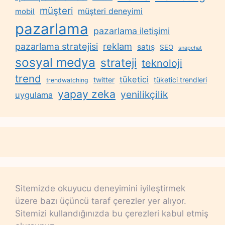
müşteri
müşteri deneyimi
mobil
pazarlama
pazarlama iletişimi
reklam
pazarlama stratejisi
satış
SEO
snapchat
sosyal medya
strateji
teknoloji
trend
tüketici
twitter
tüketici trendleri
trendwatching
yapay zeka
yenilikçilik
uygulama
Sitemizde okuyucu deneyimini iyileştirmek
üzere bazı üçüncü taraf çerezler yer alıyor.
Sitemizi kullandığınızda bu çerezleri kabul etmiş