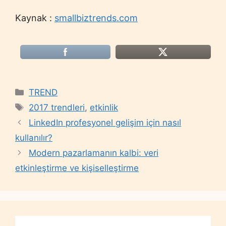
Kaynak :
smallbiztrends.com
Categories
TREND
Tags
2017 trendleri
,
etkinlik
LinkedIn profesyonel gelişim için nasıl
kullanılır?
Modern pazarlamanın kalbi: veri
etkinleştirme ve kişiselleştirme