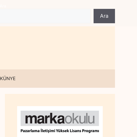
Ara
Ara
 KÜNYE