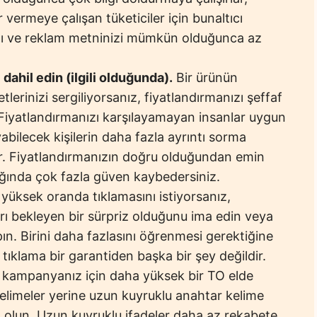
 vermeye çalışan tüketiciler için bunaltıcı
ınızı ve reklam metninizi mümkün olduğunca az
 dahil edin (ilgili olduğunda).
Bir ürünün
lerinizi sergiliyorsanız, fiyatlandırmanızı şeffaf
ir. Fiyatlandırmanızı karşılayamayan insanlar uygun
yabilecek kişilerin daha fazla ayrıntı sorma
ır. Fiyatlandırmanızın doğru olduğundan emin
dığında çok fazla güven kaybedersiniz.
yüksek oranda tıklamasını istiyorsanız,
arı bekleyen bir sürpriz olduğunu ima edin veya
apın. Birini daha fazlasını öğrenmesi gerektiğine
, tıklama bir garantiden başka bir şey değildir.
kampanyanız için daha yüksek bir TO elde
elimeler yerine uzun kuyruklu anahtar kelime
 olun. Uzun kuyruklu ifadeler daha az rekabete