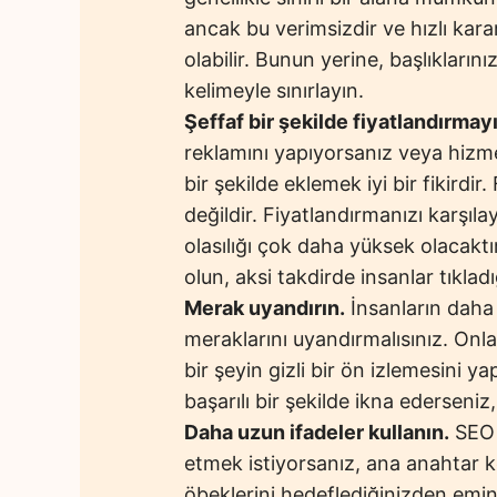
ancak bu verimsizdir ve hızlı karar
olabilir. Bunun yerine, başlıklar
kelimeyle sınırlayın.
Şeffaf bir şekilde fiyatlandırmayı
reklamını yapıyorsanız veya hizmet
bir şekilde eklemek iyi bir fikird
değildir. Fiyatlandırmanızı karşıla
olasılığı çok daha yüksek olacakt
olun, aksi takdirde insanlar tıkla
Merak uyandırın.
İnsanların daha 
meraklarını uyandırmalısınız. Onl
bir şeyin gizli bir ön izlemesini y
başarılı bir şekilde ikna ederseniz
Daha uzun ifadeler kullanın.
SEO 
etmek istiyorsanız, ana anahtar k
öbeklerini hedeflediğinizden emin