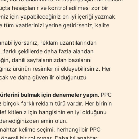
uçta hesaplanır ve kontrol edilmesi zor bir
eniz için yapabileceğiniz en iyi içeriği yazmak
tüm vaatlerinizi yerine getirirseniz, kalite
anabiliyorsanız, reklam uzantılarından
ı, farklı şekillerde daha fazla alandan
in, dahili sayfalarınızdan bazılarını
ğınız ürünün resimlerini ekleyebilirsiniz. Her
cak ve daha güvenilir olduğunuzu
 türlerini bulmak için denemeler yapın.
PPC
irçok farklı reklam türü vardır. Her birinin
Hedef kitleniz için hangisinin en iyi olduğunu
ri denediğinizden emin olun.
ahtar kelime seçimi, herhangi bir PPC
nemli bir rol oynar. Daha iyi anahtar