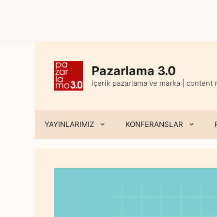
Skip
to
content
Pazarlama 3.0
içerik pazarlama ve marka | content
YAYINLARIMIZ
KONFERANSLAR