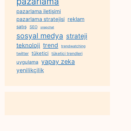
pazarlama
pazarlama iletişimi
reklam
pazarlama stratejisi
satış
SEO
snapchat
sosyal medya
strateji
trend
teknoloji
trendwatching
tüketici
twitter
tüketici trendleri
yapay zeka
uygulama
yenilikçilik