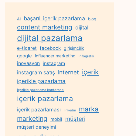
başarılı içerik pazarlama
AI
blog
content marketing
dijital
dijital pazarlama
e-ticaret
facebook
girişimcilik
google
influencer marketing
infografik
inovasyon
instagram
içerik
internet
instagram satış
içerikle pazarlama
içerikle pazarlama konferansı
içerik pazarlama
marka
içerik pazarlaması
linkedin
marketing
müşteri
mobil
müşteri deneyimi