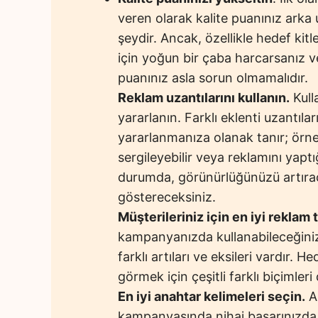
veren olarak kalite puanınız arka 
şeydir. Ancak, özellikle hedef kitl
için yoğun bir çaba harcarsanız ve 
puanınız asla sorun olmamalıdır.
Reklam uzantılarını kullanın.
Kull
yararlanın. Farklı eklenti uzantılar
yararlanmanıza olanak tanır; örneğ
sergileyebilir veya reklamını yaptı
durumda, görünürlüğünüzü artıra
göstereceksiniz.
Müşterileriniz için en iyi reklam
kampanyanızda kullanabileceğiniz b
farklı artıları ve eksileri vardır. 
görmek için çeşitli farklı biçimle
En iyi anahtar kelimeleri seçin.
An
kampanyasında nihai başarınızda ö