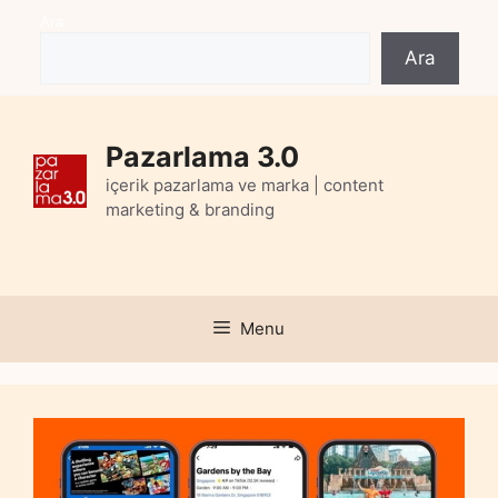
Skip
Ara
to
Ara
content
Pazarlama 3.0
içerik pazarlama ve marka | content
marketing & branding
Menu