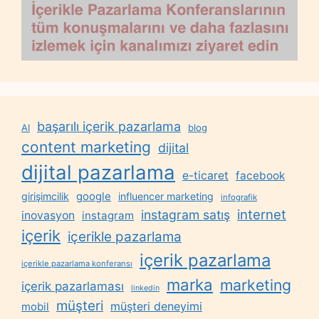
başarılı içerik pazarlama
AI
blog
content marketing
dijital
dijital pazarlama
e-ticaret
facebook
google
girişimcilik
influencer marketing
infografik
internet
instagram satış
inovasyon
instagram
içerik
içerikle pazarlama
içerik pazarlama
içerikle pazarlama konferansı
marka
marketing
içerik pazarlaması
linkedin
müşteri
müşteri deneyimi
mobil