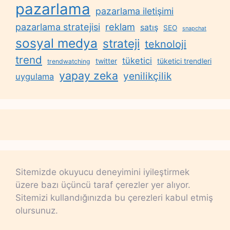
pazarlama
pazarlama iletişimi
reklam
pazarlama stratejisi
satış
SEO
snapchat
sosyal medya
strateji
teknoloji
trend
tüketici
twitter
tüketici trendleri
trendwatching
yapay zeka
yenilikçilik
uygulama
Sitemizde okuyucu deneyimini iyileştirmek
üzere bazı üçüncü taraf çerezler yer alıyor.
Sitemizi kullandığınızda bu çerezleri kabul etmiş
olursunuz.