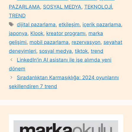
PAZARLAMA
,
SOSYAL MEDYA
,
TEKNOLOJİ
,
TREND
Tags
dijital pazarlama
,
etkileşim
,
içerik pazarlama
,
japonya
,
Klook
,
kreator programı
,
marka
gelişimi
,
mobil pazarlama
,
rezervasyon
,
seyahat
deneyimleri
,
sosyal medya
,
tiktok
,
trend
LinkedIn’in AI asistanı ile işe alımda yeni
dönem
Sıradanlıktan Karmaşıklığa: 2024 oyunlarını
şekillendiren 7 trend