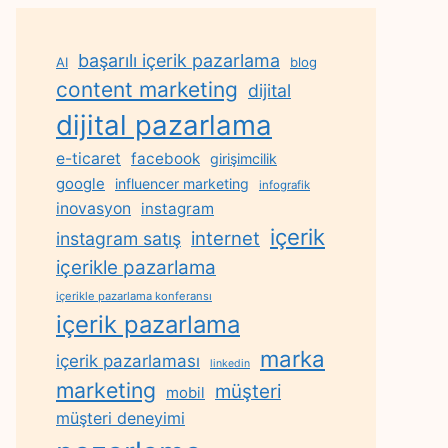
başarılı içerik pazarlama
AI
blog
content marketing
dijital
dijital pazarlama
e-ticaret
facebook
girişimcilik
google
influencer marketing
infografik
inovasyon
instagram
içerik
internet
instagram satış
içerikle pazarlama
içerikle pazarlama konferansı
içerik pazarlama
marka
içerik pazarlaması
linkedin
marketing
müşteri
mobil
müşteri deneyimi