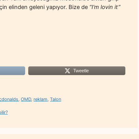
için elinden geleni yapıyor. Bize de
“I’m lovin it”
Tweetle
cdonalds
,
OMD
,
reklam
,
Talon
lir?