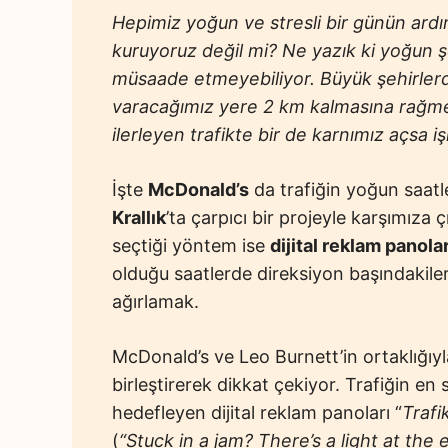
Hepimiz yoğun ve stresli bir günün ardın
kuruyoruz değil mi? Ne yazık ki yoğun 
müsaade etmeyebiliyor. Büyük şehirlerd
varacağımız yere 2 km kalmasına rağmen
ilerleyen trafikte bir de karnımız açsa i
İşte
McDonald’s
da trafiğin yoğun saat
Krallık
’ta çarpıcı bir projeyle karşımıza
seçtiği yöntem ise
dijital reklam panolar
olduğu saatlerde direksiyon başındakiler
ağırlamak.
McDonald’s ve Leo Burnett’in ortaklığıyla
birleştirerek dikkat çekiyor. Trafiğin en 
hedefleyen dijital reklam panoları “
Trafi
(
“Stuck in a jam? There’s a light at the 