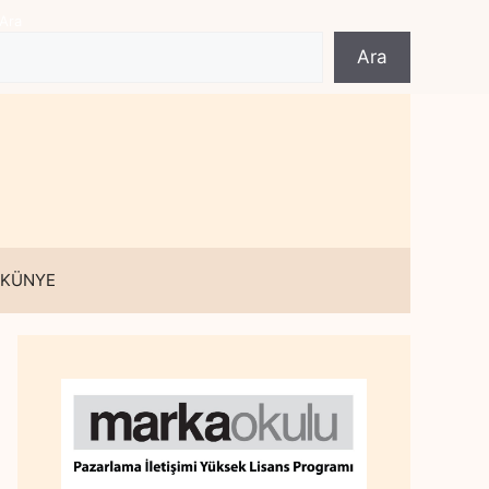
Ara
Ara
 KÜNYE