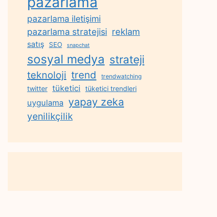
pazarlama
pazarlama iletişimi
reklam
pazarlama stratejisi
satış
SEO
snapchat
sosyal medya
strateji
trend
teknoloji
trendwatching
tüketici
twitter
tüketici trendleri
yapay zeka
uygulama
yenilikçilik