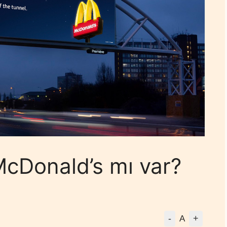
McDonald’s mı var?
-
+
A