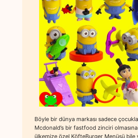
Böyle bir dünya markası sadece çocuklar
Mcdonald’s bir fastfood zinciri olmasın
ülkemize özel KöfteBurger Menüsü bile v