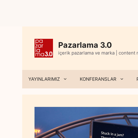
Skip
to
content
Pazarlama 3.0
içerik pazarlama ve marka | content
YAYINLARIMIZ
KONFERANSLAR