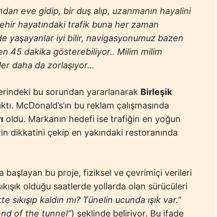
dan eve gidip, bir duş alıp, uzanmanın hayalini
şehir hayatındaki trafik buna her zaman
e yaşayanlar iyi bilir, navigasyonumuz bazen
 45 dakika gösterebiliyor.. Milim milim
şler daha da zorlaşıyor…
lerindeki bu sorundan yararlanarak
Birleşik
 çıktı. McDonald’s’ın bu reklam çalışmasında
ı
oldu. Markanın hedefi ise trafiğin en yoğun
in dikkatini çekip en yakındaki restoranında
 başlayan bu proje, fiziksel ve çevrimiçi verileri
sıkışık olduğu saatlerde yollarda olan sürücüleri
kte sıkışıp kaldın mı? Tünelin ucunda ışık var.
”
end of the tunnel”
) şeklinde beliriyor. Bu ifade