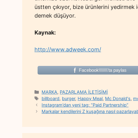
üstten çıkıyor, bize ürünlerini yedirmek 
demek düşüyor.
Kaynak:
http://www.adweek.com/
Facebook\\\\\\\'ta paylas
Categories
MARKA
,
PAZARLAMA İLETİŞİMİ
Tags
billboard
,
burger
,
Happy Meal
,
Mc Donald's
,
m
Instagram’dan yeni tag: “Paid Partnership”
Markalar kendilerini Z kuşağına nasıl pazarlayabi