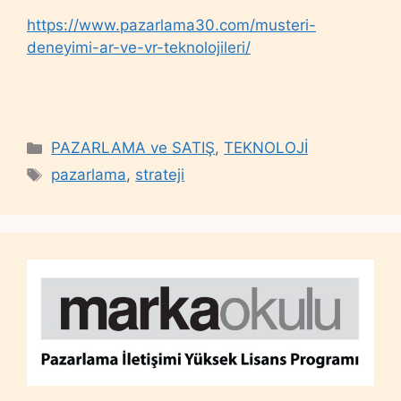
https://www.pazarlama30.com/musteri-
deneyimi-ar-ve-vr-teknolojileri/
Categories
PAZARLAMA ve SATIŞ
,
TEKNOLOJİ
Tags
pazarlama
,
strateji