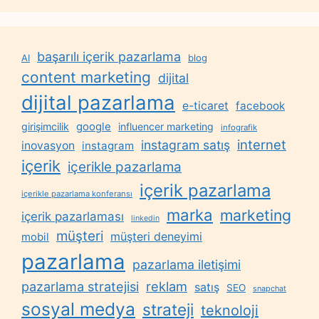
başarılı içerik pazarlama
AI
blog
content marketing
dijital
dijital pazarlama
e-ticaret
facebook
google
girişimcilik
influencer marketing
infografik
internet
instagram satış
inovasyon
instagram
içerik
içerikle pazarlama
içerik pazarlama
içerikle pazarlama konferansı
marka
marketing
içerik pazarlaması
linkedin
müşteri
müşteri deneyimi
mobil
pazarlama
pazarlama iletişimi
reklam
pazarlama stratejisi
satış
SEO
snapchat
sosyal medya
strateji
teknoloji