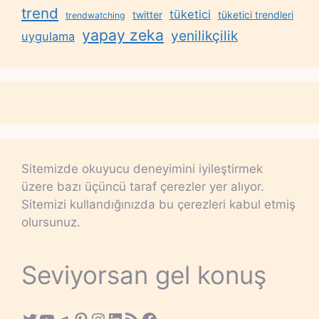
trend
tüketici
twitter
tüketici trendleri
trendwatching
yapay zeka
yenilikçilik
uygulama
Sitemizde okuyucu deneyimini iyileştirmek
üzere bazı üçüncü taraf çerezler yer alıyor.
Sitemizi kullandığınızda bu çerezleri kabul etmiş
olursunuz.
Seviyorsan gel konuş
Twitter
YouTube
Telegram
Pinterest
Instagram
LinkedIn
RSS Feed
Facebook