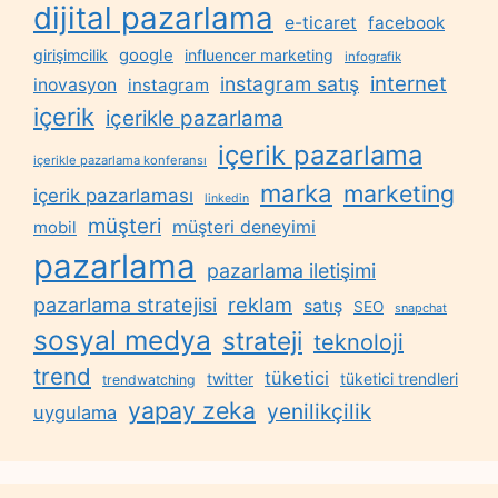
dijital pazarlama
e-ticaret
facebook
google
girişimcilik
influencer marketing
infografik
internet
instagram satış
inovasyon
instagram
içerik
içerikle pazarlama
içerik pazarlama
içerikle pazarlama konferansı
marka
marketing
içerik pazarlaması
linkedin
müşteri
müşteri deneyimi
mobil
pazarlama
pazarlama iletişimi
reklam
pazarlama stratejisi
satış
SEO
snapchat
sosyal medya
strateji
teknoloji
trend
tüketici
twitter
tüketici trendleri
trendwatching
yapay zeka
yenilikçilik
uygulama