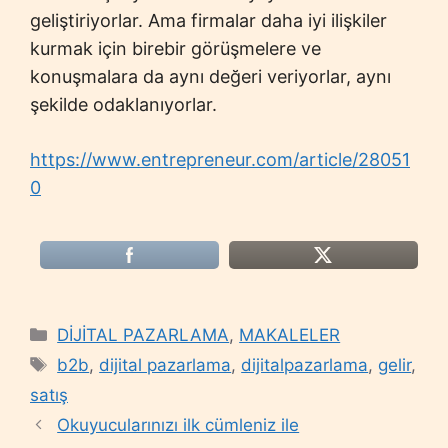
geliştiriyorlar. Ama firmalar daha iyi ilişkiler
kurmak için birebir görüşmelere ve
konuşmalara da aynı değeri veriyorlar, aynı
şekilde odaklanıyorlar.
https://www.entrepreneur.com/article/28051
0
Categories
DİJİTAL PAZARLAMA
,
MAKALELER
Tags
b2b
,
dijital pazarlama
,
dijitalpazarlama
,
gelir
,
satış
Okuyucularınızı ilk cümleniz ile