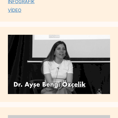
İNFOGRAFİK
VİDEO