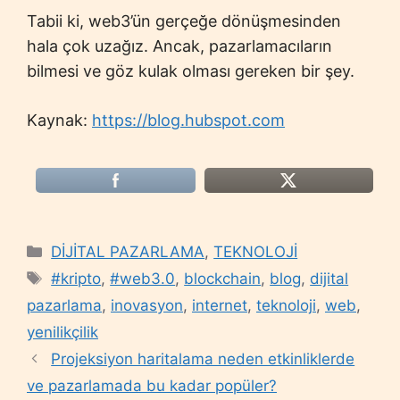
Tabii ki, web3’ün gerçeğe dönüşmesinden
hala çok uzağız. Ancak, pazarlamacıların
bilmesi ve göz kulak olması gereken bir şey.
Kaynak:
https://blog.hubspot.com
Categories
DİJİTAL PAZARLAMA
,
TEKNOLOJİ
Tags
#kripto
,
#web3.0
,
blockchain
,
blog
,
dijital
pazarlama
,
inovasyon
,
internet
,
teknoloji
,
web
,
yenilikçilik
Projeksiyon haritalama neden etkinliklerde
ve pazarlamada bu kadar popüler?