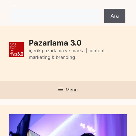
Skip
Ara
to
Ara
content
Pazarlama 3.0
içerik pazarlama ve marka | content
marketing & branding
Menu