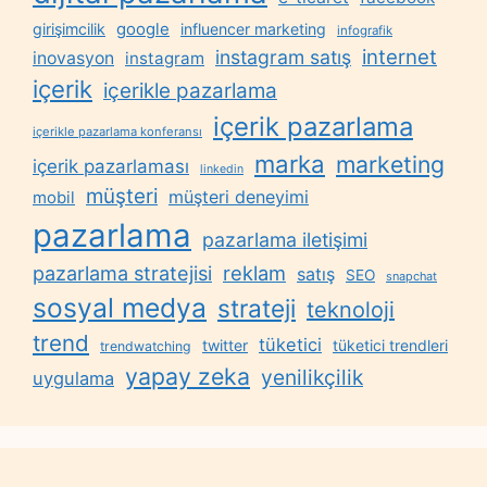
google
girişimcilik
influencer marketing
infografik
internet
instagram satış
inovasyon
instagram
içerik
içerikle pazarlama
içerik pazarlama
içerikle pazarlama konferansı
marka
marketing
içerik pazarlaması
linkedin
müşteri
müşteri deneyimi
mobil
pazarlama
pazarlama iletişimi
reklam
pazarlama stratejisi
satış
SEO
snapchat
sosyal medya
strateji
teknoloji
trend
tüketici
twitter
tüketici trendleri
trendwatching
yapay zeka
yenilikçilik
uygulama