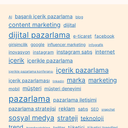
başarılı içerik pazarlama
AI
blog
content marketing
dijital
dijital pazarlama
e-ticaret
facebook
google
girişimcilik
influencer marketing
infografik
internet
instagram satış
inovasyon
instagram
içerik
içerikle pazarlama
içerik pazarlama
içerikle pazarlama konferansı
marka
marketing
içerik pazarlaması
linkedin
müşteri
müşteri deneyimi
mobil
pazarlama
pazarlama iletişimi
reklam
pazarlama stratejisi
satış
SEO
snapchat
sosyal medya
strateji
teknoloji
trend
tüketici
twitter
tüketici trendleri
trendwatching