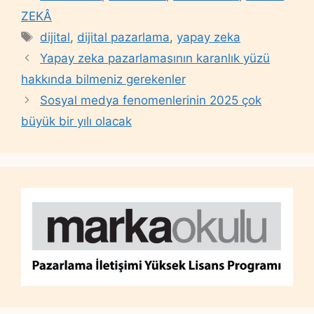
ZEKÂ
Tags
dijital
,
dijital pazarlama
,
yapay zeka
Yapay zeka pazarlamasının karanlık yüzü
hakkında bilmeniz gerekenler
Sosyal medya fenomenlerinin 2025 çok
büyük bir yılı olacak