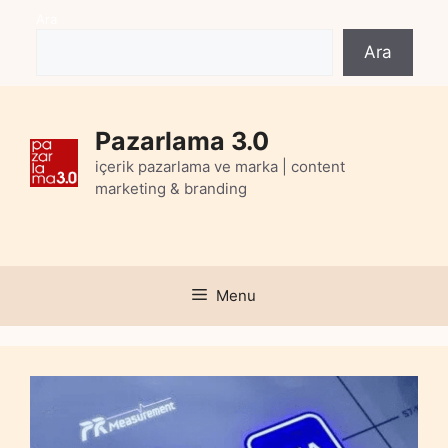
Skip
Ara
to
Ara
content
Pazarlama 3.0
içerik pazarlama ve marka | content
marketing & branding
Menu