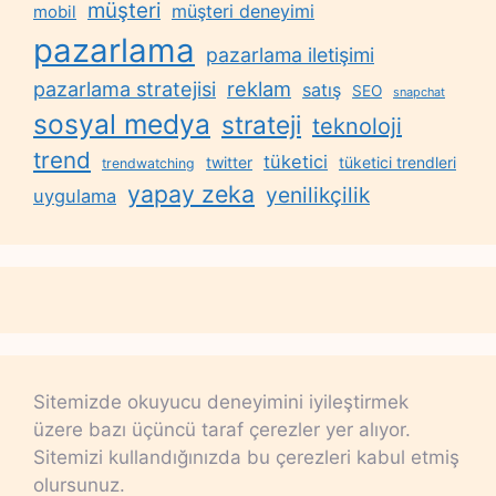
müşteri
müşteri deneyimi
mobil
pazarlama
pazarlama iletişimi
reklam
pazarlama stratejisi
satış
SEO
snapchat
sosyal medya
strateji
teknoloji
trend
tüketici
twitter
tüketici trendleri
trendwatching
yapay zeka
yenilikçilik
uygulama
Sitemizde okuyucu deneyimini iyileştirmek
üzere bazı üçüncü taraf çerezler yer alıyor.
Sitemizi kullandığınızda bu çerezleri kabul etmiş
olursunuz.