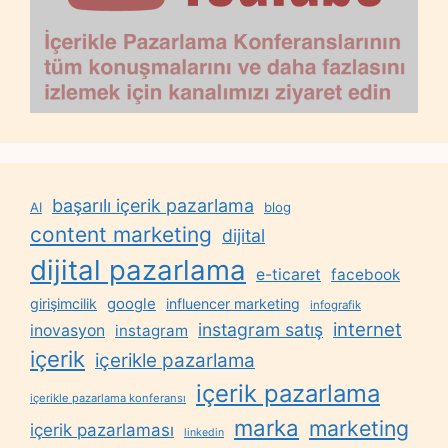
başarılı içerik pazarlama
AI
blog
content marketing
dijital
dijital pazarlama
e-ticaret
facebook
google
girişimcilik
influencer marketing
infografik
internet
instagram satış
inovasyon
instagram
içerik
içerikle pazarlama
içerik pazarlama
içerikle pazarlama konferansı
marka
marketing
içerik pazarlaması
linkedin