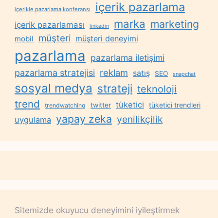
içerik pazarlama
içerikle pazarlama konferansı
marka
marketing
içerik pazarlaması
linkedin
müşteri
müşteri deneyimi
mobil
pazarlama
pazarlama iletişimi
reklam
pazarlama stratejisi
satış
SEO
snapchat
sosyal medya
strateji
teknoloji
trend
tüketici
twitter
tüketici trendleri
trendwatching
yapay zeka
yenilikçilik
uygulama
Sitemizde okuyucu deneyimini iyileştirmek