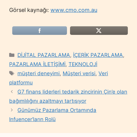
Görsel kaynağı:
www.cmo.com.au
Categories
DİJİTAL PAZARLAMA
,
İÇERİK PAZARLAMA
,
PAZARLAMA İLETİŞİMİ
,
TEKNOLOJİ
Tags
müşteri deneyimi
,
Müşteri verisi
,
Veri
platformu
G7 finans liderleri tedarik zincirinin Çin’e olan
bağımlılığını azaltmayı tartışıyor
Günümüz Pazarlama Ortamında
Infuencer’ların Rolü