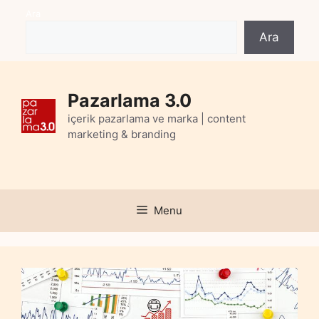
Skip
Ara
to
Ara
content
Pazarlama 3.0
içerik pazarlama ve marka | content
marketing & branding
Menu