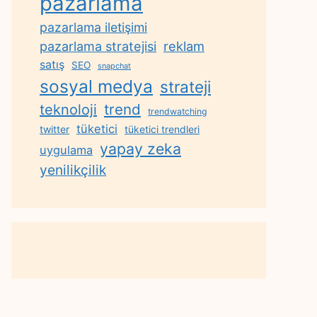
pazarlama
pazarlama iletişimi
reklam
pazarlama stratejisi
satış
SEO
snapchat
sosyal medya
strateji
trend
teknoloji
trendwatching
tüketici
twitter
tüketici trendleri
yapay zeka
uygulama
yenilikçilik