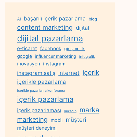
başarılı içerik pazarlama
AI
blog
content marketing
dijital
dijital pazarlama
e-ticaret
facebook
girişimcilik
google
influencer marketing
infografik
inovasyon
instagram
içerik
internet
instagram satış
içerikle pazarlama
içerikle pazarlama konferansı
içerik pazarlama
marka
içerik pazarlaması
linkedin
marketing
müşteri
mobil
müşteri deneyimi