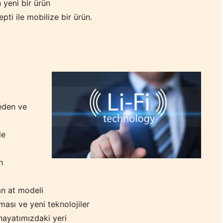
 yeni bir ürün
ti ile mobilize bir ürün.
eden ve
le
n
an at modeli
ması ve yeni teknolojiler
hayatımızdaki yeri