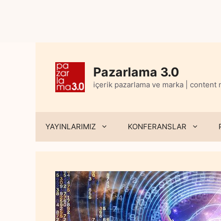
Skip
to
content
Pazarlama 3.0
içerik pazarlama ve marka | content
YAYINLARIMIZ
KONFERANSLAR