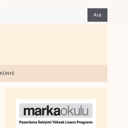
Ara
Ara
 KÜNYE