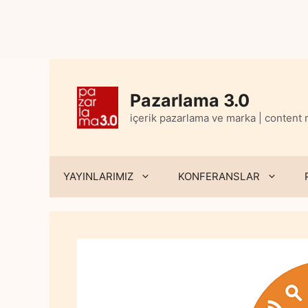
Skip
to
content
Pazarlama 3.0
içerik pazarlama ve marka | content
YAYINLARIMIZ
KONFERANSLAR