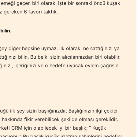
 emeği geçen biri olarak, işte bir sonraki öncü kuşak
z gereken 6 favori taktik.
bilin.
şey diğer hepsine uymaz. Ilk olarak, ne sattığınızı ya
ığınızı bilin. Bu belki sizin alıcılarınızdan biri olabilir.
ığınızı, içeriğinizi ve o hedefe uyacak eylem çağrısını
ü ilk şey sizin başlığınızdır. Başlığınızın ilgi çekici,
hakkında fikir verebilicek şekilde olması gereklidir.
irketi CRM için olabilecek iyi bir başlık; “ Küçük
syonu.” Bu başlık küçük işletme sahiplerini hedefler,