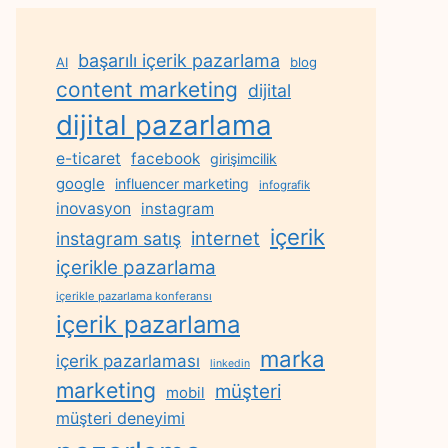
başarılı içerik pazarlama
AI
blog
content marketing
dijital
dijital pazarlama
e-ticaret
facebook
girişimcilik
google
influencer marketing
infografik
inovasyon
instagram
içerik
internet
instagram satış
içerikle pazarlama
içerikle pazarlama konferansı
içerik pazarlama
marka
içerik pazarlaması
linkedin
marketing
müşteri
mobil
müşteri deneyimi