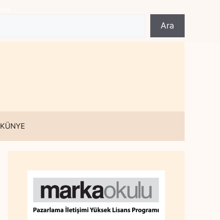
Ara
Ara
 KÜNYE