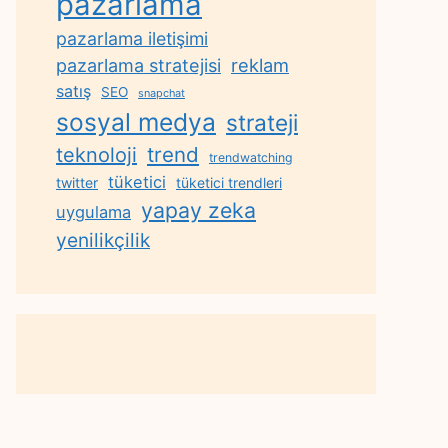
pazarlama
pazarlama iletişimi
reklam
pazarlama stratejisi
satış
SEO
snapchat
sosyal medya
strateji
trend
teknoloji
trendwatching
tüketici
twitter
tüketici trendleri
yapay zeka
uygulama
yenilikçilik