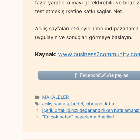
fazla yaratıcı olmayı gerektirebilir ve biraz 
test etmek şirketine katkı sağlar. Net.
Açılış sayfaları etkileyici inbound pazarlama st
uygulayın ve sonuçları görmeye başlayın.
Kaynak:
www.business2community.co
Facebook\\\\\\\'ta paylas
Categories
MAKALELER
Tags
açılış sayfası
,
hedef
,
inbound
,
k.t.a
İçerik ortaklığınızı değerlendirirken hatırlamanı
“En çok satan” pazarlama önerileri